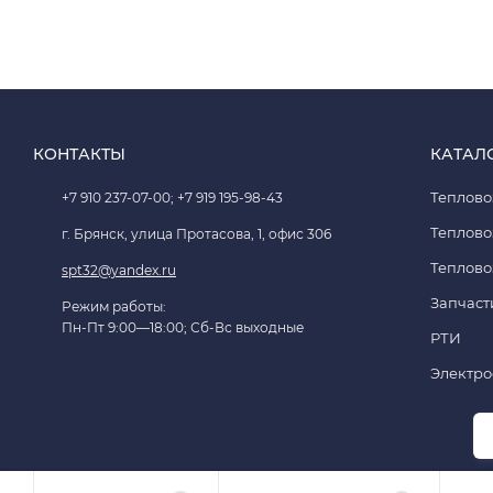
КОНТАКТЫ
КАТАЛ
Теплово
+7 910 237-07-00; +7 919 195-98-43
Теплово
г. Брянск, улица Протасова, 1, офис 306
Теплово
spt32@yandex.ru
Запчаст
Режим работы:
Пн-Пт 9:00—18:00; Сб-Вс выходные
РТИ
Электр